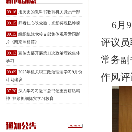
09.16
用历史的教科书教育机关党员干部
6月
09.15
师者仁心映党徽，光影铸魂忆峥嵘
09.15
组织统战党校支部集体观看爱国影
评议员
片《南京照相馆》
09.12
宣传支部开展第11次政治理论集体
常务副
学习
09.09
2025年机关职工政治理论学习9月份
作风评
计划建议
07.20
深入学习习近平总书记重要讲话精
神 抓紧抓细抓实学习教育